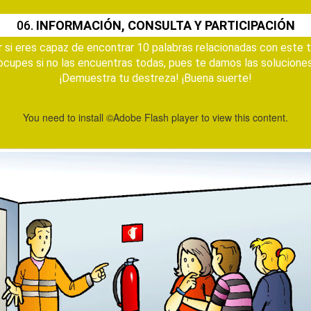
06.
INFORMACIÓN, CONSULTA Y PARTICIPACIÓN
r si eres capaz de encontrar 10 palabras relacionadas con este 
cupes si no las encuentras todas, pues te damos las soluciones
¡Demuestra tu destreza! ¡Buena suerte!
You need to install ©Adobe Flash player to view this content.