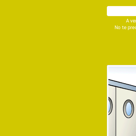
A ve
No te preo